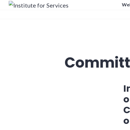
We
Institute for Services
Committ
I
o
C
o