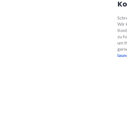
Ko
Schre
Wir 
Kont
zu f
um Ih
gern
laun