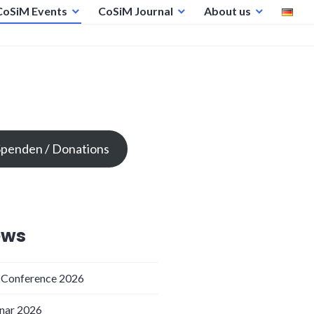
CoSiM Events
CoSiM Journal
About us
Spenden / Donations
ews
 Conference 2026
nar 2026