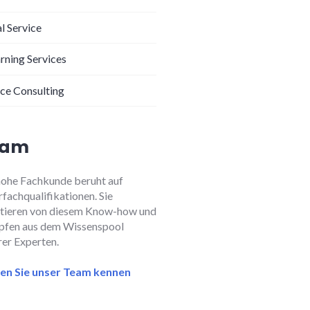
l Service
arning Services
ice Consulting
eam
hohe Fachkunde beruht auf
fachqualifikationen. Sie
itieren von diesem Know-how und
pfen aus dem Wissenspool
rer Experten.
en Sie unser Team kennen