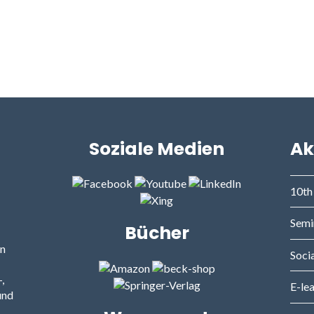
Soziale Medien
Ak
10th
Semi
Bücher
rn
Socia
,
E-le
und