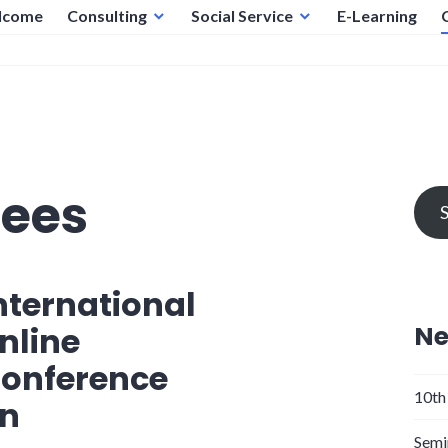
lcome
Consulting
Social Service
E-Learning
ees
nternational
nline
N
onference
10th
n
Semi