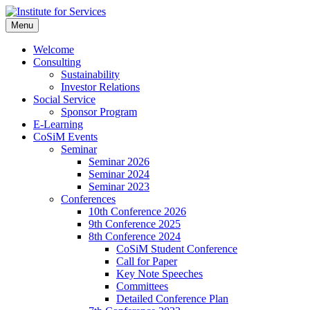
Skip
to
Menu
Institute for Services
Prof. Dr. Markus Launer und sein Team unterstützt Wirtschafts-,
content
gemeinnützige, Praxis- und Forschungsprojekte in den Bereichen
Welcome
Kommunikations- und Unternehmensberatung, gemeinnützigen
Consulting
Tätigkeiten und bietet eine E-Learning-Plattform für die
Sustainability
Weiterbildung.
Investor Relations
Social Service
Sponsor Program
E-Learning
CoSiM Events
Seminar
Seminar 2026
Seminar 2024
Seminar 2023
Conferences
10th Conference 2026
9th Conference 2025
8th Conference 2024
CoSiM Student Conference
Call for Paper
Key Note Speeches
Committees
Detailed Conference Plan