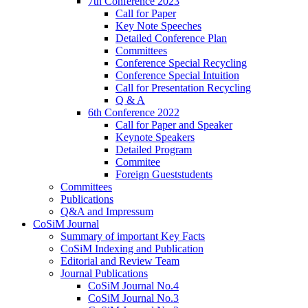
7th Conference 2023
Call for Paper
Key Note Speeches
Detailed Conference Plan
Committees
Conference Special Recycling
Conference Special Intuition
Call for Presentation Recycling
Q & A
6th Conference 2022
Call for Paper and Speaker
Keynote Speakers
Detailed Program
Commitee
Foreign Gueststudents
Committees
Publications
Q&A and Impressum
CoSiM Journal
Summary of important Key Facts
CoSiM Indexing and Publication
Editorial and Review Team
Journal Publications
CoSiM Journal No.4
CoSiM Journal No.3